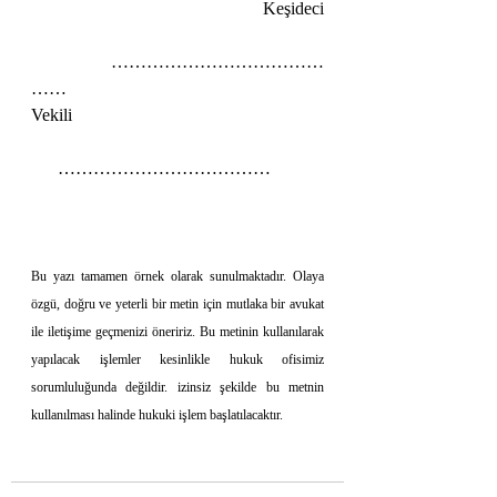
                                       Keşideci 
                 ………………………………
……
Vekili
      ………………………………
Bu yazı tamamen örnek olarak sunulmaktadır. Olaya 
özgü, doğru ve yeterli bir metin için mutlaka bir avukat 
ile iletişime geçmenizi öneririz. Bu metinin kullanılarak 
yapılacak işlemler kesinlikle hukuk ofisimiz 
sorumluluğunda değildir. izinsiz şekilde bu metnin 
kullanılması halinde hukuki işlem başlatılacaktır. 