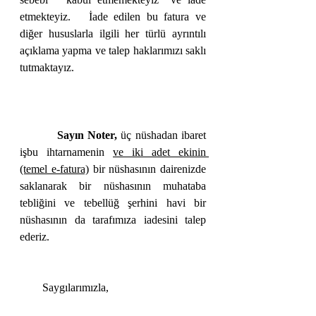
etmekteyiz.   İade edilen bu fatura ve 
diğer hususlarla ilgili her türlü ayrıntılı 
açıklama yapma ve talep haklarımızı saklı 
tutmaktayız. 
          Sayın Noter,
 üç nüshadan ibaret 
işbu ihtarnamenin 
ve iki adet ekinin 
(temel e-fatura)
 bir nüshasının dairenizde 
saklanarak bir nüshasının muhataba 
tebliğini ve tebellüğ şerhini havi bir 
nüshasının da tarafımıza iadesini talep 
ederiz.   
        Saygılarımızla,