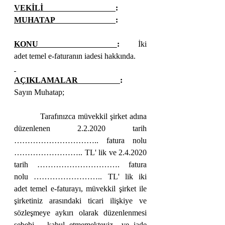
VEKİLİ                                    
:         
MUHATAP                              
:        
KONU                                      
:
İki 
adet temel e-faturanın iadesi hakkında.
AÇIKLAMALAR                     
:
Sayın Muhatap;
          Tarafınızca müvekkil şirket adına 
düzenlenen 2.2.2020 tarih 
………………………….. fatura nolu 
…………………….. TL' lik ve 2.4.2020 
tarih …………………………. fatura 
nolu …………………….. TL' lik iki 
adet temel e-faturayı, müvekkil şirket ile 
şirketiniz arasındaki ticari ilişkiye ve 
sözleşmeye aykırı olarak düzenlenmesi 
sebebi   kabul etmemekteyiz  ve iade 