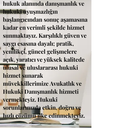
hukuk alanında danışmanlık ve
hukuki uyuşmazlığın
başlangıcından sonuç aşamasına
kadar en verimli şekilde hizmet
sunmaktayız. Karşılıklı güven ve
saygı esasına dayalı; pratik,
yenilikçi, güncel gelişmelere
açık, yaratıcı ve yüksek kalitede
ulusal ve uluslararası hukuki
hizmet sunarak
müvekkillerimize Avukatlık ve
Hukuki Danışmanlık hizmeti
vermekteyiz. Hukuki
sorunlarınızda etkin, doğru ve
hızlı çözümü ilke edinmekteyiz.