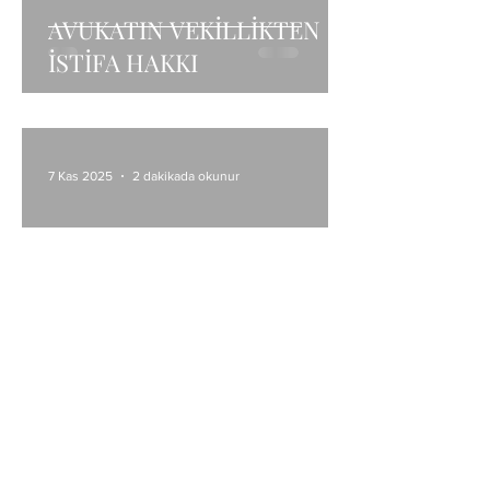
AVUKATIN VEKİLLİKTEN
İSTİFA HAKKI
7 Kas 2025
2 dakikada okunur
TEMLİK BİLDİRİMİ NEDİR?
TEMLİK BİLDİRİMİ ÖRNEĞİ