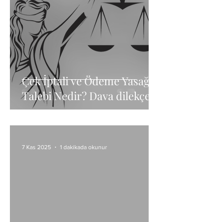
Çek İptali ve Ödeme Yasağı
Talebi Nedir? Dava dilekçesi
örneği
7 Kas 2025
1 dakikada okunur